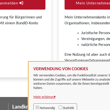
r anmelden
Mein Unternehmen
zierung für Bürgerinnen und
Mein Unternehmenskonto ist 
. Mit einem BundID-Konto
Organisationen, insbesonder
Juristische Person
Vereinigungen, de
natürliche Persone
Eine Nutzung ist aber auch 
Verwaltungsverfahrensgeset
VERWENDUNG VON COOKIES
Wir verwenden Cookies, um die Funktionalität unserer S
können und die Zugriffe auf unsere Webseite zu analysi
weiteren Daten zusammen, die Sie ihnen bereitgestell
haben.
Mehr erfahren
Landkreis Göttingen
I
Notwendig
Statistik