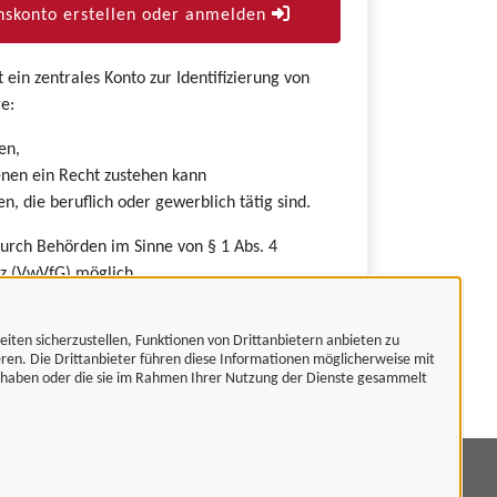
skonto erstellen oder anmelden
ein zentrales Konto zur Identifizierung von
e:
en,
nen ein Recht zustehen kann
n, die beruflich oder gewerblich tätig sind.
durch Behörden im Sinne von § 1 Abs. 4
z (VwVfG) möglich.
eiten sicherzustellen, Funktionen von Drittanbietern anbieten zu
eren. Die Drittanbieter führen diese Informationen möglicherweise mit
t haben oder die sie im Rahmen Ihrer Nutzung der Dienste gesammelt
mpressum