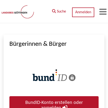
Zum Hauptinhalt springen
Suche
Anmelden
M
Bürgerinnen & Bürger
BundID-Konto erstellen oder