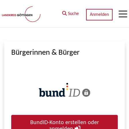
Zum Hauptinhalt springen
Suche
Anmelden
M
Bürgerinnen & Bürger
BundID-Konto erstellen oder