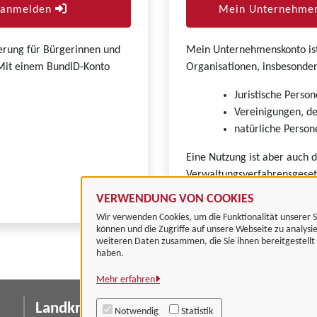
r anmelden
Mein Unternehmen
zierung für Bürgerinnen und
Mein Unternehmenskonto ist 
. Mit einem BundID-Konto
Organisationen, insbesonder
Juristische Person
Vereinigungen, de
natürliche Persone
Eine Nutzung ist aber auch 
Verwaltungsverfahrensgeset
VERWENDUNG VON COOKIES
Wir verwenden Cookies, um die Funktionalität unserer S
können und die Zugriffe auf unsere Webseite zu analysi
weiteren Daten zusammen, die Sie ihnen bereitgestell
haben.
Mehr erfahren
Landkreis Göttingen
I
Notwendig
Statistik