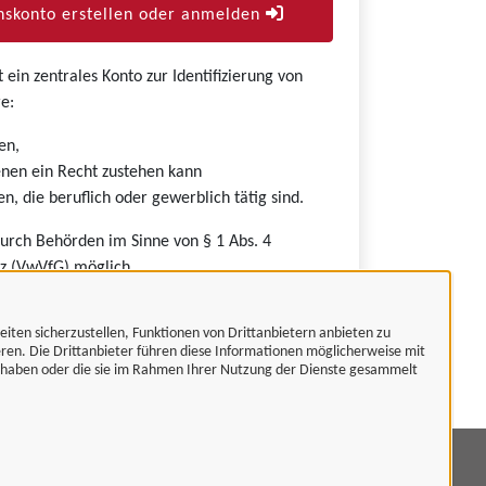
skonto erstellen oder anmelden
ein zentrales Konto zur Identifizierung von
e:
en,
nen ein Recht zustehen kann
n, die beruflich oder gewerblich tätig sind.
durch Behörden im Sinne von § 1 Abs. 4
z (VwVfG) möglich.
eiten sicherzustellen, Funktionen von Drittanbietern anbieten zu
eren. Die Drittanbieter führen diese Informationen möglicherweise mit
t haben oder die sie im Rahmen Ihrer Nutzung der Dienste gesammelt
mpressum