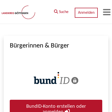
Zum Hauptinhalt springen
Suche
Anmelden
M
Bürgerinnen & Bürger
BundID-Konto erstellen oder