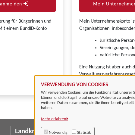
r anmelden
Mein Unternehmen
zierung für Bürgerinnen und
Mein Unternehmenskonto ist 
. Mit einem BundID-Konto
Organisationen, insbesonder
Juristische Person
Vereinigungen, de
natürliche Persone
Eine Nutzung ist aber auch 
Verwaltungsverfahrensgeset
VERWENDUNG VON COOKIES
Wir verwenden Cookies, um die Funktionalität unserer S
können und die Zugriffe auf unsere Webseite zu analysi
weiteren Daten zusammen, die Sie ihnen bereitgestell
haben.
Mehr erfahren
Landkreis Göttingen
I
Notwendig
Statistik