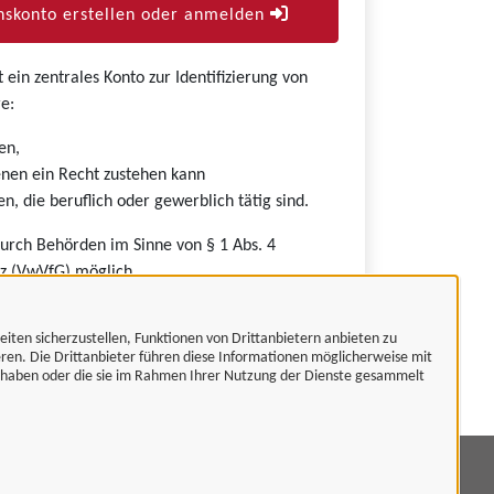
skonto erstellen oder anmelden
ein zentrales Konto zur Identifizierung von
e:
en,
nen ein Recht zustehen kann
n, die beruflich oder gewerblich tätig sind.
durch Behörden im Sinne von § 1 Abs. 4
z (VwVfG) möglich.
eiten sicherzustellen, Funktionen von Drittanbietern anbieten zu
eren. Die Drittanbieter führen diese Informationen möglicherweise mit
t haben oder die sie im Rahmen Ihrer Nutzung der Dienste gesammelt
mpressum