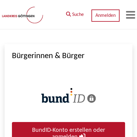
Zum Hauptinhalt springen
Suche
Anmelden
M
Bürgerinnen & Bürger
BundID-Konto erstellen oder