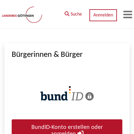
Zum Hauptinhalt springen
Suche
Anmelden
M
Bürgerinnen & Bürger
BundID-Konto erstellen oder