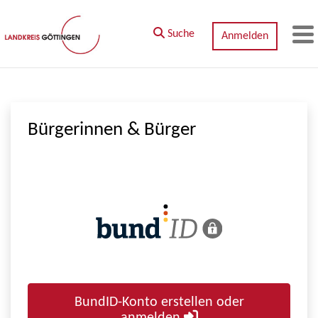
Zum Hauptinhalt springen
Suche
Anmelden
M
Bürgerinnen & Bürger
BundID-Konto erstellen oder