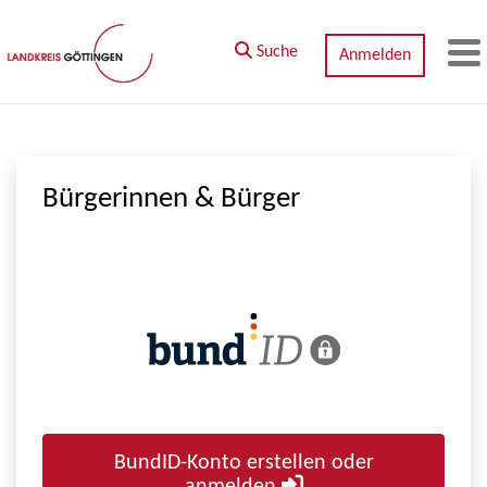
Zum Hauptinhalt springen
Suche
Anmelden
M
Bürgerinnen & Bürger
BundID-Konto erstellen oder