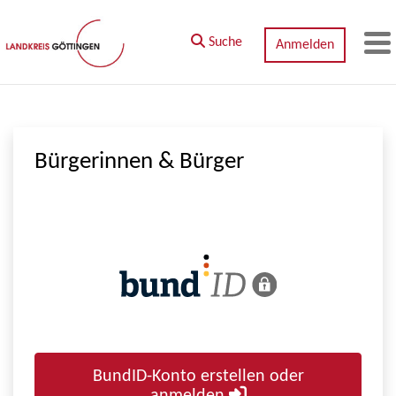
Zum Hauptinhalt springen
Suche
Anmelden
M
Bürgerinnen & Bürger
BundID-Konto erstellen oder