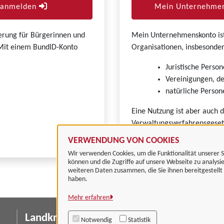
r anmelden
Mein Unternehmen
zierung für Bürgerinnen und
Mein Unternehmenskonto ist 
. Mit einem BundID-Konto
Organisationen, insbesonder
Juristische Person
Vereinigungen, de
natürliche Persone
Eine Nutzung ist aber auch 
Verwaltungsverfahrensgeset
VERWENDUNG VON COOKIES
Wir verwenden Cookies, um die Funktionalität unserer S
können und die Zugriffe auf unsere Webseite zu analysi
weiteren Daten zusammen, die Sie ihnen bereitgestell
haben.
Mehr erfahren
Landkreis Göttingen
I
Notwendig
Statistik