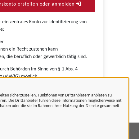
skonto erstellen oder anmelden
ein zentrales Konto zur Identifizierung von
e:
en,
nen ein Recht zustehen kann
n, die beruflich oder gewerblich tätig sind.
durch Behörden im Sinne von § 1 Abs. 4
z (VwVfG) möglich.
eiten sicherzustellen, Funktionen von Drittanbietern anbieten zu
eren. Die Drittanbieter führen diese Informationen möglicherweise mit
t haben oder die sie im Rahmen Ihrer Nutzung der Dienste gesammelt
mpressum