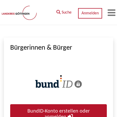
Zum Hauptinhalt springen
Suche
Anmelden
M
Bürgerinnen & Bürger
BundID-Konto erstellen oder