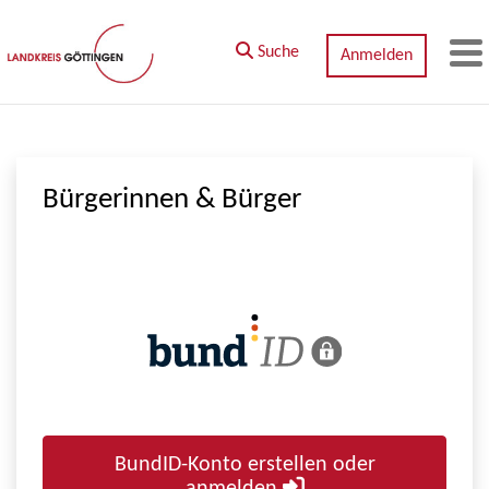
Zum Hauptinhalt springen
Suche
Anmelden
M
Bürgerinnen & Bürger
BundID-Konto erstellen oder