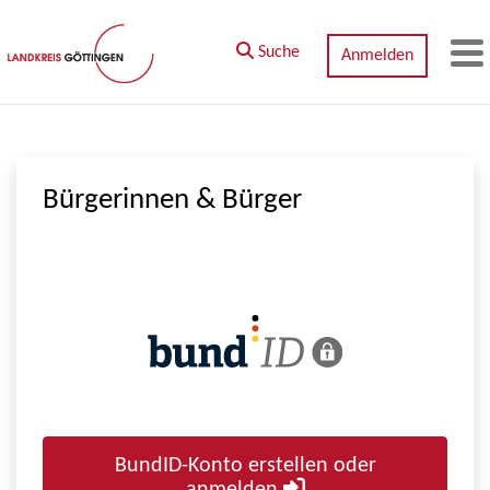
Zum Hauptinhalt springen
Suche
Anmelden
M
Bürgerinnen & Bürger
BundID-Konto erstellen oder