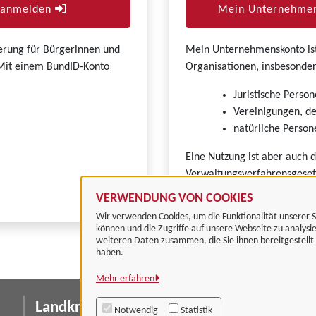
r anmelden
Mein Unternehmen
zierung für Bürgerinnen und
Mein Unternehmenskonto ist 
. Mit einem BundID-Konto
Organisationen, insbesonder
Juristische Person
Vereinigungen, de
natürliche Persone
Eine Nutzung ist aber auch 
Verwaltungsverfahrensgeset
VERWENDUNG VON COOKIES
Wir verwenden Cookies, um die Funktionalität unserer S
können und die Zugriffe auf unsere Webseite zu analysi
weiteren Daten zusammen, die Sie ihnen bereitgestell
haben.
Mehr erfahren
Landkreis Göttingen
I
Notwendig
Statistik