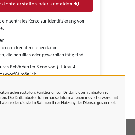
skonto erstellen oder anmelden
ein zentrales Konto zur Identifizierung von
e:
en,
nen ein Recht zustehen kann
n, die beruflich oder gewerblich tätig sind.
durch Behörden im Sinne von § 1 Abs. 4
z (VwVfG) möglich.
eiten sicherzustellen, Funktionen von Drittanbietern anbieten zu
eren. Die Drittanbieter führen diese Informationen möglicherweise mit
t haben oder die sie im Rahmen Ihrer Nutzung der Dienste gesammelt
mpressum