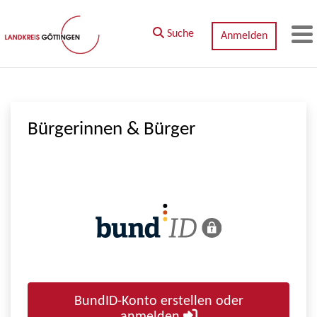
Zum Hauptinhalt springen
Suche
Anmelden
M
Bürgerinnen & Bürger
BundID-Konto erstellen oder