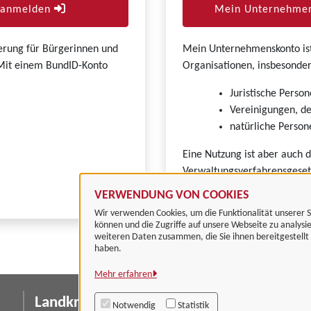
r anmelden
Mein Unternehmen
zierung für Bürgerinnen und
Mein Unternehmenskonto ist 
. Mit einem BundID-Konto
Organisationen, insbesonder
Juristische Person
Vereinigungen, de
natürliche Persone
Eine Nutzung ist aber auch 
Verwaltungsverfahrensgeset
VERWENDUNG VON COOKIES
Wir verwenden Cookies, um die Funktionalität unserer S
können und die Zugriffe auf unsere Webseite zu analysi
weiteren Daten zusammen, die Sie ihnen bereitgestell
haben.
Mehr erfahren
Landkreis Göttingen
I
Notwendig
Statistik