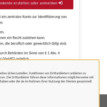
skonto erstellen oder anmelden
ein zentrales Konto zur Identifizierung von
e:
en,
nen ein Recht zustehen kann
n, die beruflich oder gewerblich tätig sind.
durch Behörden im Sinne von § 1 Abs. 4
z (VwVfG) möglich.
eiten sicherzustellen, Funktionen von Drittanbietern anbieten zu
eren. Die Drittanbieter führen diese Informationen möglicherweise mit
t haben oder die sie im Rahmen Ihrer Nutzung der Dienste gesammelt
mpressum