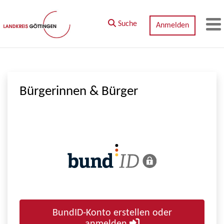
Zum Hauptinhalt springen
Suche
Anmelden
M
Bürgerinnen & Bürger
BundID-Konto erstellen oder