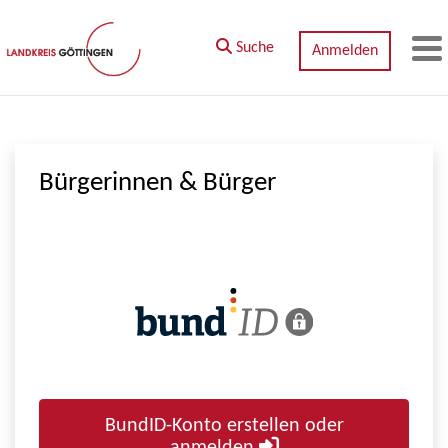
Zum Hauptinhalt springen
Suche
Anmelden
M
Bürgerinnen & Bürger
BundID-Konto erstellen oder