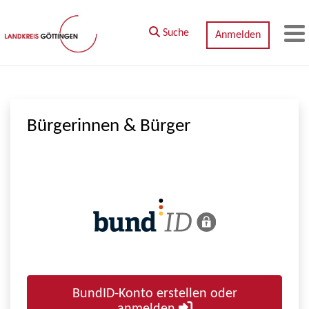
Zum Hauptinhalt springen
Suche
Anmelden
M
Bürgerinnen & Bürger
BundID-Konto erstellen oder