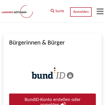
Zum Hauptinhalt springen
Suche
Anmelden
M
Bürgerinnen & Bürger
BundID-Konto erstellen oder