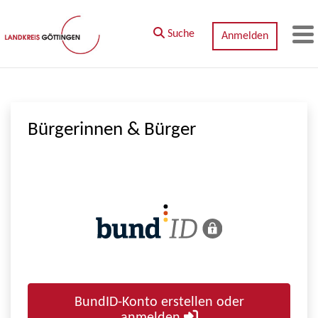
Zum Hauptinhalt springen
Suche
Anmelden
M
Bürgerinnen & Bürger
BundID-Konto erstellen oder