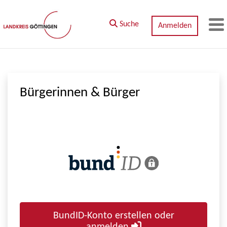
Zum Hauptinhalt springen
Suche
Anmelden
M
Bürgerinnen & Bürger
BundID-Konto erstellen oder