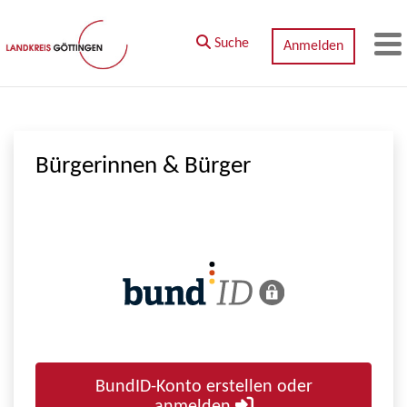
Zum Hauptinhalt springen
Suche
Anmelden
M
Bürgerinnen & Bürger
BundID-Konto erstellen oder