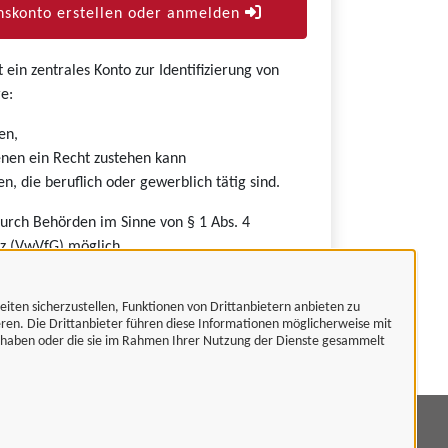
skonto erstellen oder anmelden
ein zentrales Konto zur Identifizierung von
e:
en,
nen ein Recht zustehen kann
n, die beruflich oder gewerblich tätig sind.
durch Behörden im Sinne von § 1 Abs. 4
z (VwVfG) möglich.
eiten sicherzustellen, Funktionen von Drittanbietern anbieten zu
eren. Die Drittanbieter führen diese Informationen möglicherweise mit
t haben oder die sie im Rahmen Ihrer Nutzung der Dienste gesammelt
mpressum