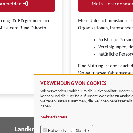
r anmelden
Mein Unternehmen
zierung für Bürgerinnen und
Mein Unternehmenskonto ist 
. Mit einem BundID-Konto
Organisationen, insbesonder
Juristische Person
Vereinigungen, de
natürliche Persone
Eine Nutzung ist aber auch 
Verwaltungsverfahrensgeset
VERWENDUNG VON COOKIES
Wir verwenden Cookies, um die Funktionalität unserer S
können und die Zugriffe auf unsere Webseite zu analysi
weiteren Daten zusammen, die Sie ihnen bereitgestell
haben.
Mehr erfahren
Landkreis Göttingen
I
Notwendig
Statistik