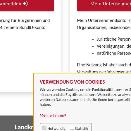
r anmelden
Mein Unternehmen
zierung für Bürgerinnen und
Mein Unternehmenskonto ist 
. Mit einem BundID-Konto
Organisationen, insbesonder
Juristische Person
Vereinigungen, de
natürliche Persone
Eine Nutzung ist aber auch 
Verwaltungsverfahrensgeset
VERWENDUNG VON COOKIES
Wir verwenden Cookies, um die Funktionalität unserer S
können und die Zugriffe auf unsere Webseite zu analysi
weiteren Daten zusammen, die Sie ihnen bereitgestell
haben.
Mehr erfahren
Landkreis Göttingen
I
Notwendig
Statistik