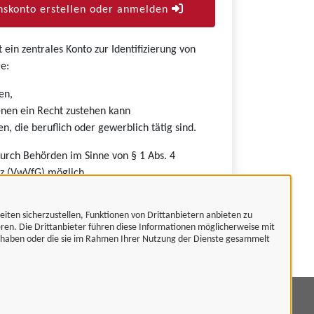
skonto erstellen oder anmelden
ein zentrales Konto zur Identifizierung von
e:
en,
nen ein Recht zustehen kann
n, die beruflich oder gewerblich tätig sind.
durch Behörden im Sinne von § 1 Abs. 4
z (VwVfG) möglich.
eiten sicherzustellen, Funktionen von Drittanbietern anbieten zu
eren. Die Drittanbieter führen diese Informationen möglicherweise mit
t haben oder die sie im Rahmen Ihrer Nutzung der Dienste gesammelt
mpressum