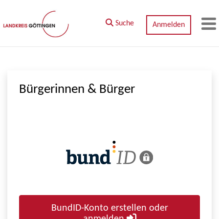
Zum Hauptinhalt springen
Suche
Anmelden
M
Bürgerinnen & Bürger
BundID-Konto erstellen oder