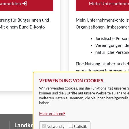
r anmelden
Mein Unternehmen
zierung für Bürgerinnen und
Mein Unternehmenskonto ist 
. Mit einem BundID-Konto
Organisationen, insbesonder
Juristische Person
Vereinigungen, de
natürliche Persone
Eine Nutzung ist aber auch 
Verwaltungsverfahrensgeset
VERWENDUNG VON COOKIES
Wir verwenden Cookies, um die Funktionalität unserer S
können und die Zugriffe auf unsere Webseite zu analysi
weiteren Daten zusammen, die Sie ihnen bereitgestell
haben.
Mehr erfahren
Landkreis Göttingen
I
Notwendig
Statistik