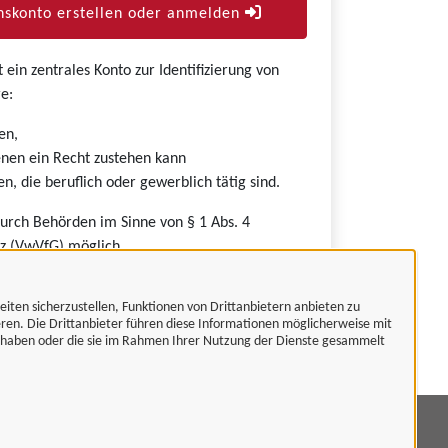
skonto erstellen oder anmelden
ein zentrales Konto zur Identifizierung von
e:
en,
nen ein Recht zustehen kann
n, die beruflich oder gewerblich tätig sind.
durch Behörden im Sinne von § 1 Abs. 4
z (VwVfG) möglich.
eiten sicherzustellen, Funktionen von Drittanbietern anbieten zu
eren. Die Drittanbieter führen diese Informationen möglicherweise mit
t haben oder die sie im Rahmen Ihrer Nutzung der Dienste gesammelt
mpressum