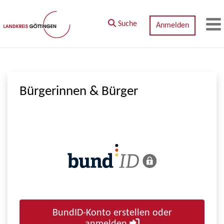
Zum Hauptinhalt springen
Suche
Anmelden
M
Bürgerinnen & Bürger
BundID-Konto erstellen oder