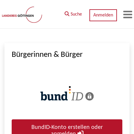
Zum Hauptinhalt springen
Suche
Anmelden
M
Bürgerinnen & Bürger
BundID-Konto erstellen oder