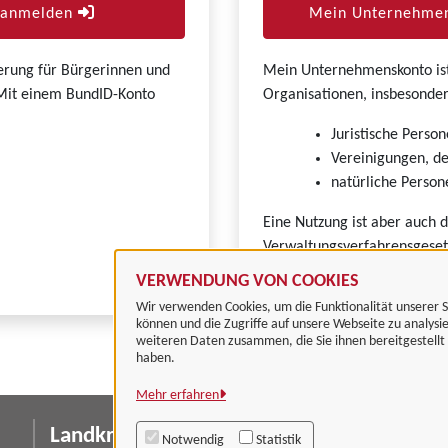
r anmelden
Mein Unternehmen
zierung für Bürgerinnen und
Mein Unternehmenskonto ist 
. Mit einem BundID-Konto
Organisationen, insbesonder
Juristische Person
Vereinigungen, de
natürliche Persone
Eine Nutzung ist aber auch 
Verwaltungsverfahrensgeset
VERWENDUNG VON COOKIES
Wir verwenden Cookies, um die Funktionalität unserer S
können und die Zugriffe auf unsere Webseite zu analysi
weiteren Daten zusammen, die Sie ihnen bereitgestell
haben.
Mehr erfahren
Landkreis Göttingen
I
Notwendig
Statistik