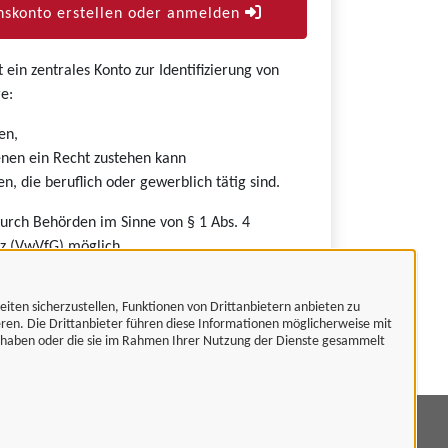
skonto erstellen oder anmelden
ein zentrales Konto zur Identifizierung von
e:
en,
nen ein Recht zustehen kann
n, die beruflich oder gewerblich tätig sind.
durch Behörden im Sinne von § 1 Abs. 4
z (VwVfG) möglich.
eiten sicherzustellen, Funktionen von Drittanbietern anbieten zu
eren. Die Drittanbieter führen diese Informationen möglicherweise mit
t haben oder die sie im Rahmen Ihrer Nutzung der Dienste gesammelt
mpressum