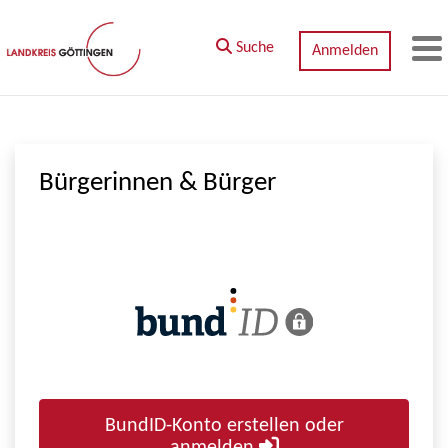
Zum Hauptinhalt springen
Suche
Anmelden
M
Bürgerinnen & Bürger
BundID-Konto erstellen oder