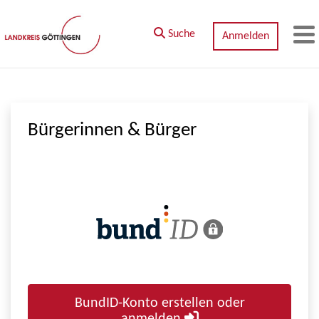
Zum Hauptinhalt springen
Suche
Anmelden
M
Bürgerinnen & Bürger
BundID-Konto erstellen oder