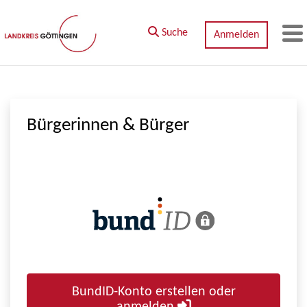
Zum Hauptinhalt springen
Suche
Anmelden
M
Bürgerinnen & Bürger
BundID-Konto erstellen oder