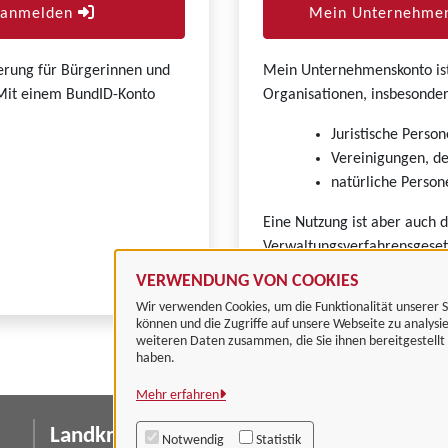
r anmelden
Mein Unternehmen
zierung für Bürgerinnen und
Mein Unternehmenskonto ist 
. Mit einem BundID-Konto
Organisationen, insbesonder
Juristische Person
Vereinigungen, de
natürliche Persone
Eine Nutzung ist aber auch 
Verwaltungsverfahrensgeset
VERWENDUNG VON COOKIES
Wir verwenden Cookies, um die Funktionalität unserer S
können und die Zugriffe auf unsere Webseite zu analysi
weiteren Daten zusammen, die Sie ihnen bereitgestell
haben.
Mehr erfahren
Landkreis Göttingen
I
Notwendig
Statistik