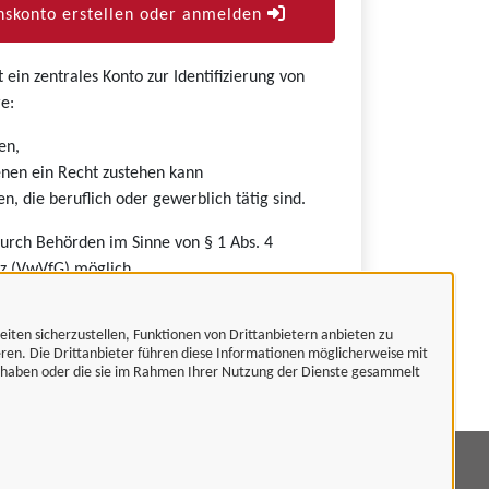
skonto erstellen oder anmelden
ein zentrales Konto zur Identifizierung von
e:
en,
nen ein Recht zustehen kann
n, die beruflich oder gewerblich tätig sind.
durch Behörden im Sinne von § 1 Abs. 4
z (VwVfG) möglich.
eiten sicherzustellen, Funktionen von Drittanbietern anbieten zu
eren. Die Drittanbieter führen diese Informationen möglicherweise mit
t haben oder die sie im Rahmen Ihrer Nutzung der Dienste gesammelt
mpressum