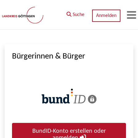
Zum Hauptinhalt springen
Suche
Anmelden
M
Bürgerinnen & Bürger
BundID-Konto erstellen oder