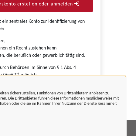
skonto erstellen oder anmelden
ein zentrales Konto zur Identifizierung von
e:
en,
nen ein Recht zustehen kann
n, die beruflich oder gewerblich tätig sind.
durch Behörden im Sinne von § 1 Abs. 4
z (VwVfG) möglich.
eiten sicherzustellen, Funktionen von Drittanbietern anbieten zu
eren. Die Drittanbieter führen diese Informationen möglicherweise mit
t haben oder die sie im Rahmen Ihrer Nutzung der Dienste gesammelt
mpressum