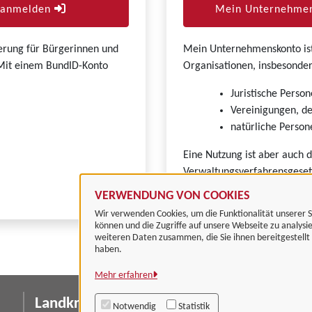
r anmelden
Mein Unternehmen
zierung für Bürgerinnen und
Mein Unternehmenskonto ist 
. Mit einem BundID-Konto
Organisationen, insbesonder
Juristische Person
Vereinigungen, de
natürliche Persone
Eine Nutzung ist aber auch 
Verwaltungsverfahrensgeset
VERWENDUNG VON COOKIES
Wir verwenden Cookies, um die Funktionalität unserer S
können und die Zugriffe auf unsere Webseite zu analysi
weiteren Daten zusammen, die Sie ihnen bereitgestell
haben.
Mehr erfahren
Landkreis Göttingen
I
Notwendig
Statistik