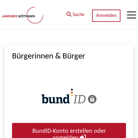
Zum Hauptinhalt springen
Suche
Anmelden
M
Bürgerinnen & Bürger
BundID-Konto erstellen oder