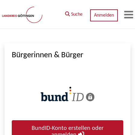
Zum Hauptinhalt springen
Suche
Anmelden
M
Bürgerinnen & Bürger
BundID-Konto erstellen oder