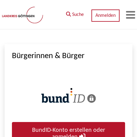
Zum Hauptinhalt springen
Suche
Anmelden
M
Bürgerinnen & Bürger
BundID-Konto erstellen oder