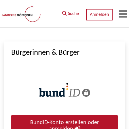
Zum Hauptinhalt springen
Suche
Anmelden
M
Bürgerinnen & Bürger
BundID-Konto erstellen oder