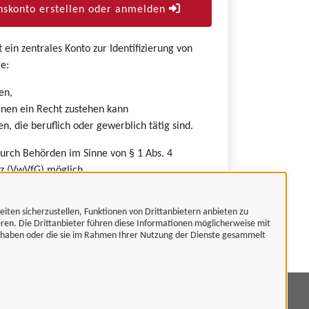
skonto erstellen oder anmelden
ein zentrales Konto zur Identifizierung von
e:
en,
nen ein Recht zustehen kann
n, die beruflich oder gewerblich tätig sind.
durch Behörden im Sinne von § 1 Abs. 4
z (VwVfG) möglich.
eiten sicherzustellen, Funktionen von Drittanbietern anbieten zu
eren. Die Drittanbieter führen diese Informationen möglicherweise mit
t haben oder die sie im Rahmen Ihrer Nutzung der Dienste gesammelt
mpressum