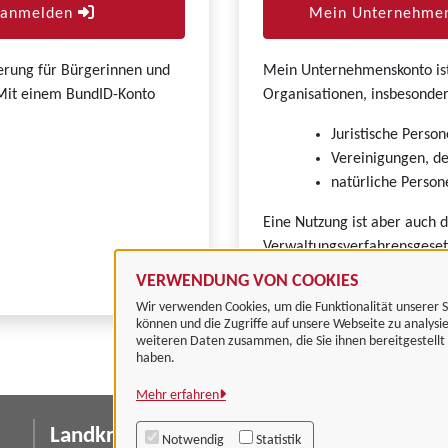
r anmelden
Mein Unternehmen
zierung für Bürgerinnen und
Mein Unternehmenskonto ist 
. Mit einem BundID-Konto
Organisationen, insbesonder
Juristische Person
Vereinigungen, de
natürliche Persone
Eine Nutzung ist aber auch 
Verwaltungsverfahrensgeset
VERWENDUNG VON COOKIES
Wir verwenden Cookies, um die Funktionalität unserer S
können und die Zugriffe auf unsere Webseite zu analysi
weiteren Daten zusammen, die Sie ihnen bereitgestell
haben.
Mehr erfahren
Landkreis Göttingen
I
Notwendig
Statistik