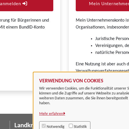
r anmelden
Mein Unternehmen
zierung für Bürgerinnen und
Mein Unternehmenskonto ist 
. Mit einem BundID-Konto
Organisationen, insbesonder
Juristische Person
Vereinigungen, de
natürliche Persone
Eine Nutzung ist aber auch 
Verwaltungsverfahrensgeset
VERWENDUNG VON COOKIES
Wir verwenden Cookies, um die Funktionalität unserer S
können und die Zugriffe auf unsere Webseite zu analysi
weiteren Daten zusammen, die Sie ihnen bereitgestell
haben.
Mehr erfahren
Landkreis Göttingen
I
Notwendig
Statistik