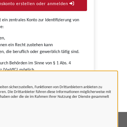
skonto erstellen oder anmelden
ein zentrales Konto zur Identifizierung von
e:
en,
nen ein Recht zustehen kann
n, die beruflich oder gewerblich tätig sind.
durch Behörden im Sinne von § 1 Abs. 4
z (VwVfG) möglich.
eiten sicherzustellen, Funktionen von Drittanbietern anbieten zu
eren. Die Drittanbieter führen diese Informationen möglicherweise mit
t haben oder die sie im Rahmen Ihrer Nutzung der Dienste gesammelt
mpressum