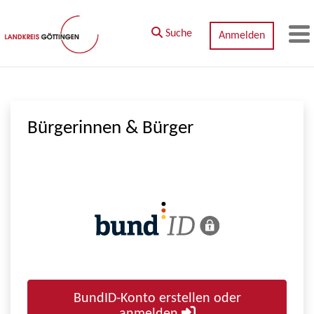
Zum Hauptinhalt springen
Suche
Anmelden
M
Bürgerinnen & Bürger
BundID-Konto erstellen oder