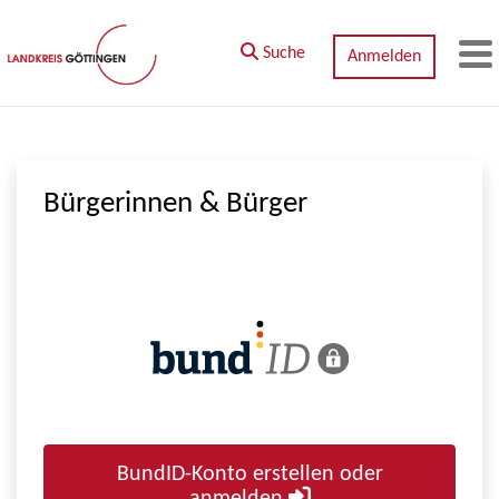
Zum Hauptinhalt springen
Suche
Anmelden
M
Bürgerinnen & Bürger
BundID-Konto erstellen oder