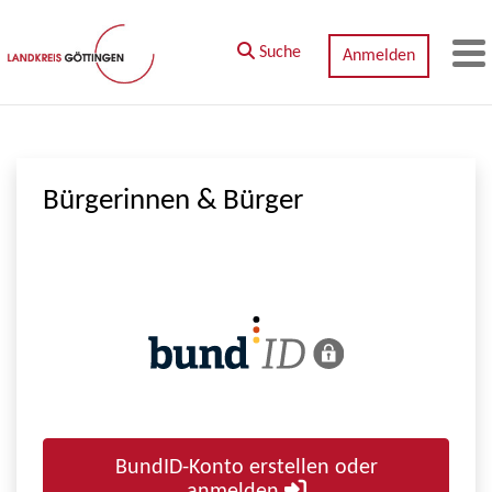
Zum Hauptinhalt springen
Suche
Anmelden
M
Bürgerinnen & Bürger
BundID-Konto erstellen oder