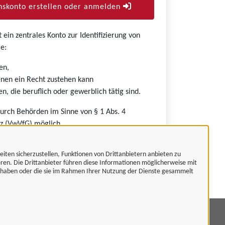
skonto erstellen oder anmelden
ein zentrales Konto zur Identifizierung von
e:
en,
nen ein Recht zustehen kann
n, die beruflich oder gewerblich tätig sind.
durch Behörden im Sinne von § 1 Abs. 4
z (VwVfG) möglich.
eiten sicherzustellen, Funktionen von Drittanbietern anbieten zu
eren. Die Drittanbieter führen diese Informationen möglicherweise mit
t haben oder die sie im Rahmen Ihrer Nutzung der Dienste gesammelt
mpressum