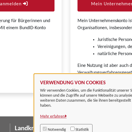
r anmelden
Mein Unternehmen
zierung für Bürgerinnen und
Mein Unternehmenskonto ist 
. Mit einem BundID-Konto
Organisationen, insbesonder
Juristische Person
Vereinigungen, de
natürliche Persone
Eine Nutzung ist aber auch 
Verwaltungsverfahrensgeset
VERWENDUNG VON COOKIES
Wir verwenden Cookies, um die Funktionalität unserer S
können und die Zugriffe auf unsere Webseite zu analysi
weiteren Daten zusammen, die Sie ihnen bereitgestell
haben.
Mehr erfahren
Landkreis Göttingen
I
Notwendig
Statistik