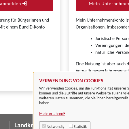
r anmelden
Mein Unternehmen
zierung für Bürgerinnen und
Mein Unternehmenskonto ist 
. Mit einem BundID-Konto
Organisationen, insbesonder
Juristische Person
Vereinigungen, de
natürliche Persone
Eine Nutzung ist aber auch 
Verwaltungsverfahrensgeset
VERWENDUNG VON COOKIES
Wir verwenden Cookies, um die Funktionalität unserer S
können und die Zugriffe auf unsere Webseite zu analysi
weiteren Daten zusammen, die Sie ihnen bereitgestell
haben.
Mehr erfahren
Landkreis Göttingen
I
Notwendig
Statistik