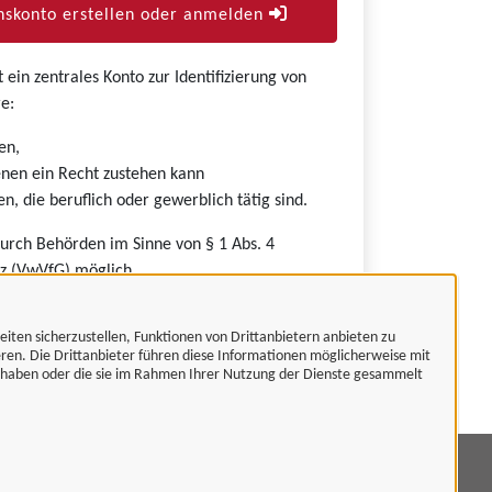
skonto erstellen oder anmelden
ein zentrales Konto zur Identifizierung von
e:
en,
nen ein Recht zustehen kann
n, die beruflich oder gewerblich tätig sind.
durch Behörden im Sinne von § 1 Abs. 4
z (VwVfG) möglich.
eiten sicherzustellen, Funktionen von Drittanbietern anbieten zu
eren. Die Drittanbieter führen diese Informationen möglicherweise mit
t haben oder die sie im Rahmen Ihrer Nutzung der Dienste gesammelt
mpressum