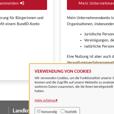
r anmelden
Mein Unternehmen
zierung für Bürgerinnen und
Mein Unternehmenskonto ist 
. Mit einem BundID-Konto
Organisationen, insbesonder
Juristische Person
Vereinigungen, de
natürliche Persone
Eine Nutzung ist aber auch 
Verwaltungsverfahrensgeset
VERWENDUNG VON COOKIES
Wir verwenden Cookies, um die Funktionalität unserer S
können und die Zugriffe auf unsere Webseite zu analysi
weiteren Daten zusammen, die Sie ihnen bereitgestell
haben.
Mehr erfahren
Landkreis Göttingen
I
Notwendig
Statistik