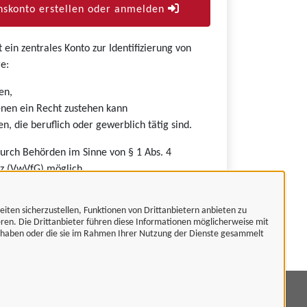
skonto erstellen oder anmelden
ein zentrales Konto zur Identifizierung von
e:
en,
nen ein Recht zustehen kann
n, die beruflich oder gewerblich tätig sind.
durch Behörden im Sinne von § 1 Abs. 4
z (VwVfG) möglich.
eiten sicherzustellen, Funktionen von Drittanbietern anbieten zu
eren. Die Drittanbieter führen diese Informationen möglicherweise mit
t haben oder die sie im Rahmen Ihrer Nutzung der Dienste gesammelt
mpressum